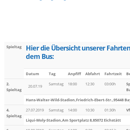
Hier die Übersicht unserer Fahrte
Spieltag
dem Bus:
Datum
Tag
Anpfiff
Abfahrt
Fahrtzeit
B
2.
Samstag
18:00
12:30
03:00h
S
20.07.19
Spieltag
B
Hans-Walter-Wild-Stadion,Friedrich-Ebert-Str.,95448 B
4.
27.07.2019
Samstag
14:00
10:30
01:30h
V
Spieltag
Liqui-Moly-Stadion,Am Sportplatz 8,85072 Eichstätt