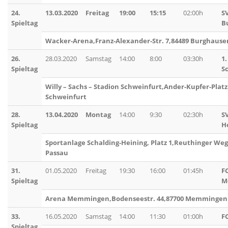
24.
13.03.2020
Freitag
19:00
15:15
02:00h
S
Spieltag
B
Wacker-Arena,Franz-Alexander-Str. 7,84489 Burghause
26.
28.03.2020
Samstag
14:00
8:00
03:30h
1.
Spieltag
S
Willy – Sachs – Stadion Schweinfurt,Ander-Kupfer-Platz
Schweinfurt
28.
13.04.2020
Montag
14:00
9:30
02:30h
S
Spieltag
H
Sportanlage Schalding-Heining, Platz 1,Reuthinger Weg
Passau
31.
01.05.2020
Freitag
19:30
16:00
01:45h
F
Spieltag
M
Arena Memmingen,Bodenseestr. 44,87700 Memmingen
33.
16.05.2020
Samstag
14:00
11:30
01:00h
F
Spieltag