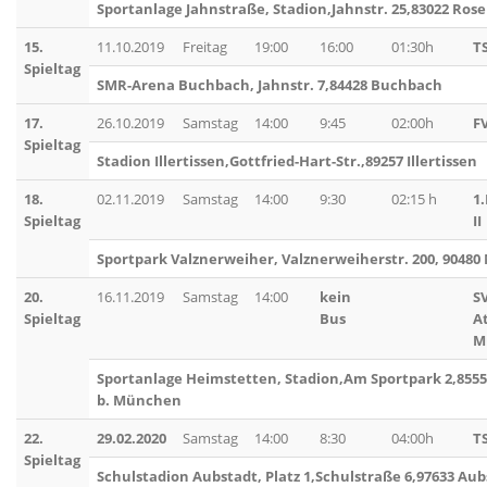
Sportanlage Jahnstraße, Stadion,Jahnstr. 25,83022 Ro
15.
11.10.2019
Freitag
19:00
16:00
01:30h
T
Spieltag
SMR-Arena Buchbach, Jahnstr. 7,84428 Buchbach
17.
26.10.2019
Samstag
14:00
9:45
02:00h
FV
Spieltag
Stadion Illertissen,Gottfried-Hart-Str.,89257 Illertissen
18.
02.11.2019
Samstag
14:00
9:30
02:15 h
1
Spieltag
II
Sportpark Valznerweiher, Valznerweiherstr. 200, 9048
20.
16.11.2019
Samstag
14:00
kein
S
Spieltag
Bus
A
M
Sportanlage Heimstetten, Stadion,Am Sportpark 2,855
b. München
22.
29.02.2020
Samstag
14:00
8:30
04:00h
T
Spieltag
Schulstadion Aubstadt, Platz 1,Schulstraße 6,97633 Au