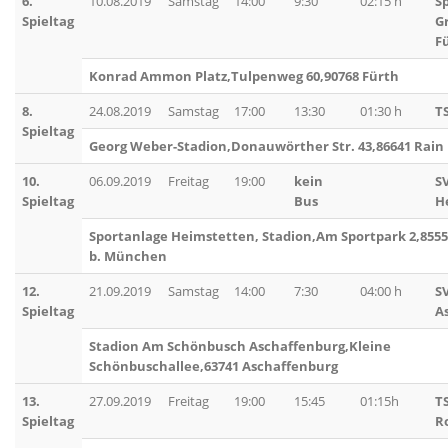
6.
10.08.2019
Samstag
14:00
9:30
02:15 h
S
Spieltag
G
Fü
Konrad Ammon Platz,Tulpenweg 60,90768 Fürth
8.
24.08.2019
Samstag
17:00
13:30
01:30 h
T
Spieltag
Georg Weber-Stadion,Donauwörther Str. 43,86641 Rain
10.
06.09.2019
Freitag
19:00
kein
S
Spieltag
Bus
H
Sportanlage Heimstetten, Stadion,Am Sportpark 2,855
b. München
12.
21.09.2019
Samstag
14:00
7:30
04:00 h
S
Spieltag
A
Stadion Am Schönbusch Aschaffenburg,Kleine
Schönbuschallee,63741 Aschaffenburg
13.
27.09.2019
Freitag
19:00
15:45
01:15h
T
Spieltag
R