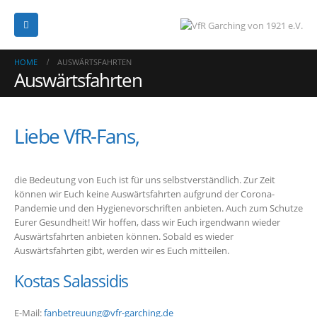
HOME
AUSWÄRTSFAHRTEN
Auswärtsfahrten
Liebe VfR-Fans,
die Bedeutung von Euch ist für uns selbstverständlich. Zur Zeit
können wir Euch keine Auswärtsfahrten aufgrund der Corona-
Pandemie und den Hygienevorschriften anbieten. Auch zum Schutze
Eurer Gesundheit! Wir hoffen, dass wir Euch irgendwann wieder
Auswärtsfahrten anbieten können. Sobald es wieder
Auswärtsfahrten gibt, werden wir es Euch mitteilen.
Kostas Salassidis
E-Mail:
fanbetreuung@vfr-garching.de