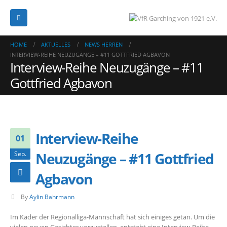
HOME
AKTUELLES
NEWS HERREN
INTERVIEW-REIHE NEUZUGÄNGE – #11 GOTTFRIED AGBAVON
Interview-Reihe Neuzugänge – #11
Gottfried Agbavon
Interview-Reihe
01
Neuzugänge – #11 Gottfried
Sep.
Agbavon
By
Aylin Bahrmann
Im Kader der Regionalliga-Mannschaft hat sich einiges getan. Um die