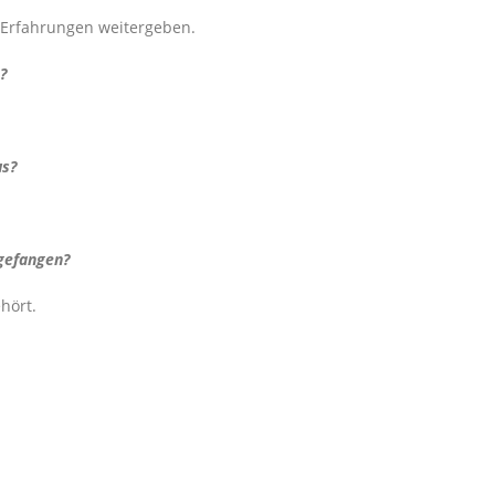
 Erfahrungen weitergeben.
?
us?
ngefangen?
hört.