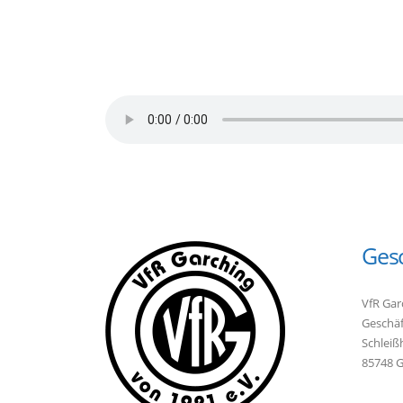
Gesc
VfR Gar
Geschäf
Schleiß
85748 G