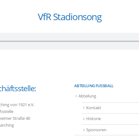
VfR Stadionsong
häftsstelle:
ABTEILUNG FUSSBALL
Abteilung
ching von 1921 e.V.
Kontakt
tsstelle
heimer Straße 40
Historie
arching
Sponsoren