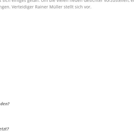
sich einiges getan. Um die vielen neuen Gesichter vorzustellen, e
en. Verteidiger Rainer Müller stellt sich vor.
eden?
etzt?