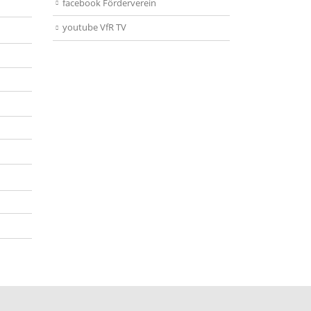
facebook Förderverein
youtube VfR TV