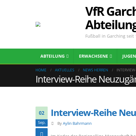
VfR Garch
Abteilun
Fußball in Garching seit
ABTEILUNG
ERWACHSENE
JUGE
HOME
AKTUELLES
NEWS HERREN
INTERVIEW
Interview-Reihe Neuzugän
Interview-Reihe Neu
02
Sep.
By
Aylin Bahrmann