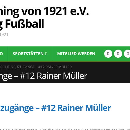
ing von 1921 e.V.
g Fußball
 1921
ND
SPORTSTÄTTEN
MITGLIED WERDEN
-REIHE NEUZUGÄNGE – #12 RAINER MÜLLER
ge – #12 Rainer Müller
zugänge – #12 Rainer Müller