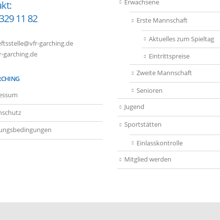
Erwachsene
kt:
 329 11 82
Erste Mannschaft
Aktuelles zum Spieltag
ftsstelle@vfr-garching.de
-garching.de
Eintrittspreise
Zweite Mannschaft
RCHING
Senioren
essum
Jugend
nschutz
Sportstätten
ungsbedingungen
Einlasskontrolle
Mitglied werden