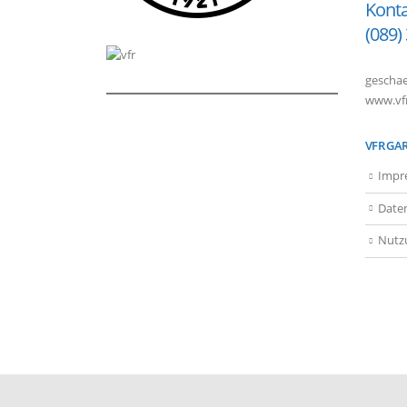
Konta
(089)
geschae
www.vfr
VFR GA
Impr
Date
Nutz