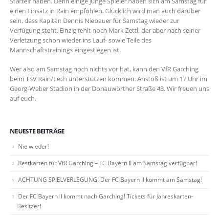
Startelf haben. Denn einige junge Spieler haben sich am Samstag für
einen Einsatz in Rain empfohlen. Glücklich wird man auch darüber
sein, dass Kapitän Dennis Niebauer für Samstag wieder zur
Verfügung steht. Einzig fehlt noch Mark Zettl, der aber nach seiner
Verletzung schon wieder ins Lauf- sowie Teile des
Mannschaftstrainings eingestiegen ist.
Wer also am Samstag noch nichts vor hat, kann den VfR Garching
beim TSV Rain/Lech unterstützen kommen. Anstoß ist um 17 Uhr im
Georg-Weber Stadion in der Donauwörther Straße 43. Wir freuen uns
auf euch.
NEUESTE BEITRÄGE
Nie wieder!
Restkarten für VfR Garching – FC Bayern II am Samstag verfügbar!
ACHTUNG SPIELVERLEGUNG! Der FC Bayern II kommt am Samstag!
Der FC Bayern II kommt nach Garching! Tickets für Jahreskarten-
Besitzer!