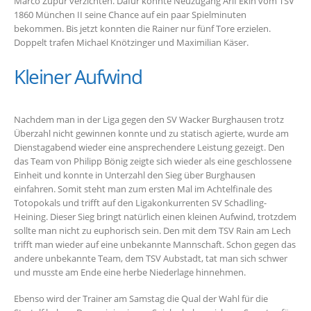
Marco Zupur verzichten. Dafür könnte Neuzugang Arif Ekin vom TSV
1860 München II seine Chance auf ein paar Spielminuten
bekommen. Bis jetzt konnten die Rainer nur fünf Tore erzielen.
Doppelt trafen Michael Knötzinger und Maximilian Käser.
Kleiner Aufwind
Nachdem man in der Liga gegen den SV Wacker Burghausen trotz
Überzahl nicht gewinnen konnte und zu statisch agierte, wurde am
Dienstagabend wieder eine ansprechendere Leistung gezeigt. Den
das Team von Philipp Bönig zeigte sich wieder als eine geschlossene
Einheit und konnte in Unterzahl den Sieg über Burghausen
einfahren. Somit steht man zum ersten Mal im Achtelfinale des
Totopokals und trifft auf den Ligakonkurrenten SV Schadling-
Heining. Dieser Sieg bringt natürlich einen kleinen Aufwind, trotzdem
sollte man nicht zu euphorisch sein. Den mit dem TSV Rain am Lech
trifft man wieder auf eine unbekannte Mannschaft. Schon gegen das
andere unbekannte Team, dem TSV Aubstadt, tat man sich schwer
und musste am Ende eine herbe Niederlage hinnehmen.
Ebenso wird der Trainer am Samstag die Qual der Wahl für die