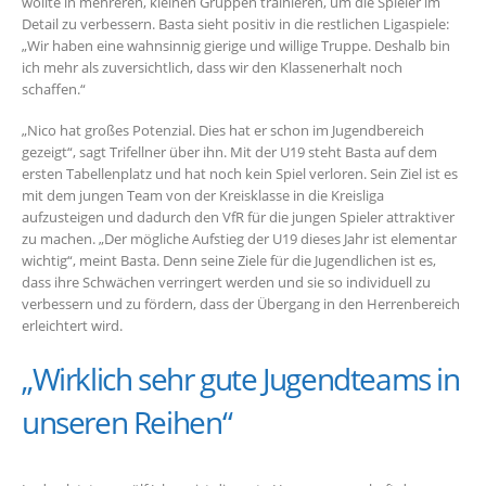
wollte in mehreren, kleinen Gruppen trainieren, um die Spieler im
Detail zu verbessern. Basta sieht positiv in die restlichen Ligaspiele:
„Wir haben eine wahnsinnig gierige und willige Truppe. Deshalb bin
ich mehr als zuversichtlich, dass wir den Klassenerhalt noch
schaffen.“
„Nico hat großes Potenzial. Dies hat er schon im Jugendbereich
gezeigt“, sagt Trifellner über ihn. Mit der U19 steht Basta auf dem
ersten Tabellenplatz und hat noch kein Spiel verloren. Sein Ziel ist es
mit dem jungen Team von der Kreisklasse in die Kreisliga
aufzusteigen und dadurch den VfR für die jungen Spieler attraktiver
zu machen. „Der mögliche Aufstieg der U19 dieses Jahr ist elementar
wichtig“, meint Basta. Denn seine Ziele für die Jugendlichen ist es,
dass ihre Schwächen verringert werden und sie so individuell zu
verbessern und zu fördern, dass der Übergang in den Herrenbereich
erleichtert wird.
„Wirklich sehr gute Jugendteams in
unseren Reihen“