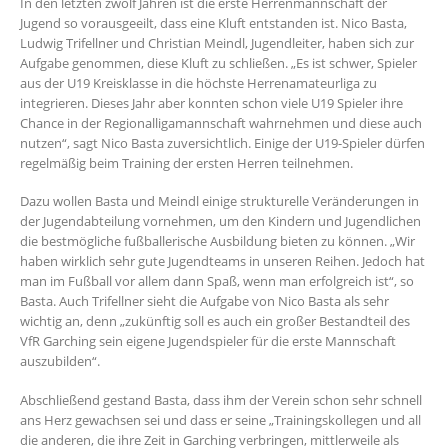
In den letzten zwölf Jahren ist die erste Herrenmannschaft der
Jugend so vorausgeeilt, dass eine Kluft entstanden ist. Nico Basta,
Ludwig Trifellner und Christian Meindl, Jugendleiter, haben sich zur
Aufgabe genommen, diese Kluft zu schließen. „Es ist schwer, Spieler
aus der U19 Kreisklasse in die höchste Herrenamateurliga zu
integrieren. Dieses Jahr aber konnten schon viele U19 Spieler ihre
Chance in der Regionalligamannschaft wahrnehmen und diese auch
nutzen“, sagt Nico Basta zuversichtlich. Einige der U19-Spieler dürfen
regelmäßig beim Training der ersten Herren teilnehmen.
Dazu wollen Basta und Meindl einige strukturelle Veränderungen in
der Jugendabteilung vornehmen, um den Kindern und Jugendlichen
die bestmögliche fußballerische Ausbildung bieten zu können. „Wir
haben wirklich sehr gute Jugendteams in unseren Reihen. Jedoch hat
man im Fußball vor allem dann Spaß, wenn man erfolgreich ist“, so
Basta. Auch Trifellner sieht die Aufgabe von Nico Basta als sehr
wichtig an, denn „zukünftig soll es auch ein großer Bestandteil des
VfR Garching sein eigene Jugendspieler für die erste Mannschaft
auszubilden“.
Abschließend gestand Basta, dass ihm der Verein schon sehr schnell
ans Herz gewachsen sei und dass er seine „Trainingskollegen und all
die anderen, die ihre Zeit in Garching verbringen, mittlerweile als