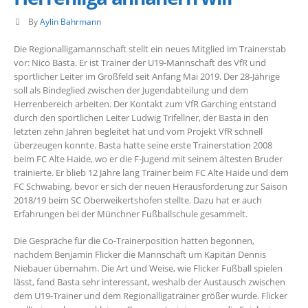
By
Aylin Bahrmann
Die Regionalligamannschaft stellt ein neues Mitglied im Trainerstab
vor: Nico Basta. Er ist Trainer der U19-Mannschaft des VfR und
sportlicher Leiter im Großfeld seit Anfang Mai 2019.
Der 28-Jährige
soll als Bindeglied zwischen der Jugendabteilung und dem
Herrenbereich arbeiten. Der Kontakt zum VfR Garching entstand
durch den sportlichen Leiter Ludwig Trifellner, der Basta in den
letzten zehn Jahren begleitet hat und vom Projekt VfR schnell
überzeugen konnte. Basta hatte seine erste Trainerstation 2008
beim FC Alte Haide, wo er die F-Jugend mit seinem ältesten Bruder
trainierte. Er blieb 12 Jahre lang Trainer beim FC Alte Haide und dem
FC Schwabing, bevor er sich der neuen Herausforderung zur Saison
2018/19 beim SC Oberweikertshofen stellte. Dazu hat er auch
Erfahrungen bei der Münchner Fußballschule gesammelt.
Die Gespräche für die Co-Trainerposition hatten begonnen,
nachdem Benjamin Flicker die Mannschaft um Kapitän Dennis
Niebauer übernahm. Die Art und Weise, wie Flicker Fußball spielen
lässt, fand Basta sehr interessant, weshalb der Austausch zwischen
dem U19-Trainer und dem Regionalligatrainer größer wurde. Flicker