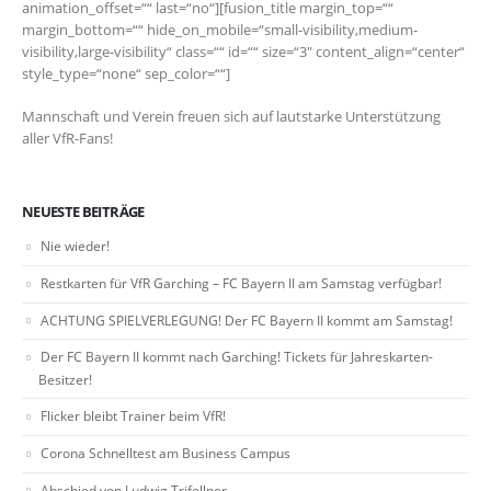
animation_offset=““ last=“no“][fusion_title margin_top=““
margin_bottom=““ hide_on_mobile=“small-visibility,medium-
visibility,large-visibility“ class=““ id=““ size=“3″ content_align=“center“
style_type=“none“ sep_color=““]
Mannschaft und Verein freuen sich auf lautstarke Unterstützung
aller VfR-Fans!
NEUESTE BEITRÄGE
Nie wieder!
Restkarten für VfR Garching – FC Bayern II am Samstag verfügbar!
ACHTUNG SPIELVERLEGUNG! Der FC Bayern II kommt am Samstag!
Der FC Bayern II kommt nach Garching! Tickets für Jahreskarten-
Besitzer!
Flicker bleibt Trainer beim VfR!
Corona Schnelltest am Business Campus
Abschied von Ludwig Trifellner