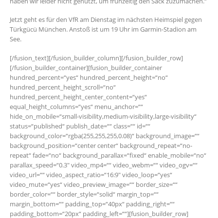
haben wir leider nicht genutzt, um frühzeitig den Sack zuzumachen.“
Jetzt geht es für den VfR am Dienstag im nächsten Heimspiel gegen
Türkgücü München. Anstoß ist um 19 Uhr im Garmin-Stadion am
See.
[/fusion_text][/fusion_builder_column][/fusion_builder_row]
[/fusion_builder_container][fusion_builder_container
hundred_percent=“yes“ hundred_percent_height=“no“
hundred_percent_height_scroll=“no“
hundred_percent_height_center_content=“yes“
equal_height_columns=“yes“ menu_anchor=““
hide_on_mobile=“small-visibility,medium-visibility,large-visibility“
status=“published“ publish_date=““ class=““ id=““
background_color=“rgba(255,255,255,0.08)“ background_image=““
background_position=“center center“ background_repeat=“no-
repeat“ fade=“no“ background_parallax=“fixed“ enable_mobile=“no“
parallax_speed=“0.3″ video_mp4=““ video_webm=““ video_ogv=““
video_url=““ video_aspect_ratio=“16:9″ video_loop=“yes“
video_mute=“yes“ video_preview_image=““ border_size=““
border_color=““ border_style=“solid“ margin_top=““
margin_bottom=““ padding_top=“40px“ padding_right=““
padding_bottom=“20px“ padding_left=““][fusion_builder_row]