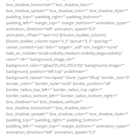
box_shadow_horizontal=““ box_shadow_blur=““
box_shadow_spread=““ box_shadow_color=““ box_shadow_style=““
padding_top=““ padding_right=““ padding_bottom=““
padding_left=““ margin_top=““ margin_bottom=““ animation_type=““
animation_direction=“left“ animation_speed=“0.3″
animation_offset=““ last=“no“][/fusion_builder_column]
[fusion_builder_column type=“3_5″ layout=“3_5″ spacing=““
center_content=“yes“ link=““ target=“_self“ min_height=“none“
hide_on_mobile=“small-visibility,medium-visibility,large-visibility“
class=““ id=““ background_image_id=““
background_color=“rgba(255,255,255,0.55)“ background_image=““
background_position=“left top“ undefined=““
background_repeat=“no-repeat“ hover_type=“liftup“ border_size=“0″
border_color=““ border_style=“solid“ border_position=“all“
border_radius_top_left=““ border_radius_top_right=““
border_radius_bottom_left=““ border_radius_bottom_right=““
box_shadow=“no“ box_shadow_vertical=““
box_shadow_horizontal=““ box_shadow_blur=““
box_shadow_spread=““ box_shadow_color=““ box_shadow_style=““
padding_top=““ padding_right=““ padding_bottom=““
padding_left=““ margin_top=““ margin_bottom=““ animation_type=““
animation_direction=“left“ animation_speed=“0.3″