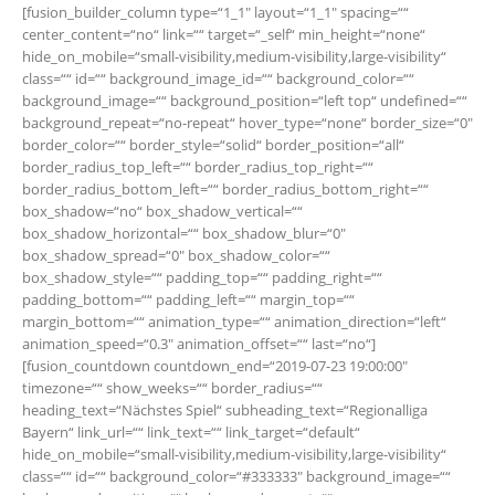
[fusion_builder_column type=“1_1″ layout=“1_1″ spacing=““
center_content=“no“ link=““ target=“_self“ min_height=“none“
hide_on_mobile=“small-visibility,medium-visibility,large-visibility“
class=““ id=““ background_image_id=““ background_color=““
background_image=““ background_position=“left top“ undefined=““
background_repeat=“no-repeat“ hover_type=“none“ border_size=“0″
border_color=““ border_style=“solid“ border_position=“all“
border_radius_top_left=““ border_radius_top_right=““
border_radius_bottom_left=““ border_radius_bottom_right=““
box_shadow=“no“ box_shadow_vertical=““
box_shadow_horizontal=““ box_shadow_blur=“0″
box_shadow_spread=“0″ box_shadow_color=““
box_shadow_style=““ padding_top=““ padding_right=““
padding_bottom=““ padding_left=““ margin_top=““
margin_bottom=““ animation_type=““ animation_direction=“left“
animation_speed=“0.3″ animation_offset=““ last=“no“]
[fusion_countdown countdown_end=“2019-07-23 19:00:00″
timezone=““ show_weeks=““ border_radius=““
heading_text=“Nächstes Spiel“ subheading_text=“Regionalliga
Bayern“ link_url=““ link_text=““ link_target=“default“
hide_on_mobile=“small-visibility,medium-visibility,large-visibility“
class=““ id=““ background_color=“#333333″ background_image=““