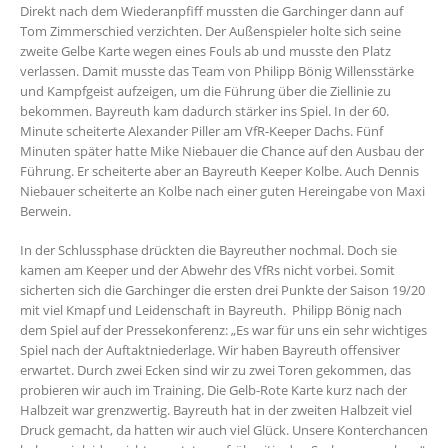
Direkt nach dem Wiederanpfiff mussten die Garchinger dann auf
Tom Zimmerschied verzichten. Der Außenspieler holte sich seine
zweite Gelbe Karte wegen eines Fouls ab und musste den Platz
verlassen. Damit musste das Team von Philipp Bönig Willensstärke
und Kampfgeist aufzeigen, um die Führung über die Ziellinie zu
bekommen. Bayreuth kam dadurch stärker ins Spiel. In der 60.
Minute scheiterte Alexander Piller am VfR-Keeper Dachs. Fünf
Minuten später hatte Mike Niebauer die Chance auf den Ausbau der
Führung. Er scheiterte aber an Bayreuth Keeper Kolbe. Auch Dennis
Niebauer scheiterte an Kolbe nach einer guten Hereingabe von Maxi
Berwein.
In der Schlussphase drückten die Bayreuther nochmal. Doch sie
kamen am Keeper und der Abwehr des VfRs nicht vorbei. Somit
sicherten sich die Garchinger die ersten drei Punkte der Saison 19/20
mit viel Kmapf und Leidenschaft in Bayreuth. Philipp Bönig nach
dem Spiel auf der Pressekonferenz: „Es war für uns ein sehr wichtiges
Spiel nach der Auftaktniederlage. Wir haben Bayreuth offensiver
erwartet. Durch zwei Ecken sind wir zu zwei Toren gekommen, das
probieren wir auch im Training. Die Gelb-Rote Karte kurz nach der
Halbzeit war grenzwertig. Bayreuth hat in der zweiten Halbzeit viel
Druck gemacht, da hatten wir auch viel Glück. Unsere Konterchancen