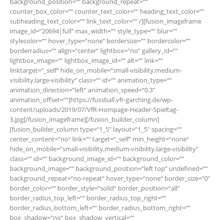
background_position=““ background_repeat=““
counter_box_color=““ counter_text_color=““ heading_text_color=““
subheading_text_color=““ link_text_color=““ /][fusion_imageframe
image_id=“20694|full“ max_width=““ style_type=““ blur=““
stylecolor=““ hover_type=“none“ bordersize=““ bordercolor=““
borderradius=““ align=“center“ lightbox=“no“ gallery_id=““
lightbox_image=““ lightbox_image_id=““ alt=““ link=““
linktarget=“_self“ hide_on_mobile=“small-visibility,medium-
visibility,large-visibility“ class=““ id=““ animation_type=““
animation_direction=“left“ animation_speed=“0.3″
animation_offset=““]https://fussball.vfr-garching.de/wp-
content/uploads/2019/07/VfR-Hompage-Header-Spieltag-
3.jpg[/fusion_imageframe][/fusion_builder_column]
[fusion_builder_column type=“1_5″ layout=“1_5″ spacing=““
center_content=“no“ link=““ target=“_self“ min_height=“none“
hide_on_mobile=“small-visibility,medium-visibility,large-visibility“
class=““ id=““ background_image_id=““ background_color=““
background_image=““ background_position=“left top“ undefined=““
background_repeat=“no-repeat“ hover_type=“none“ border_size=“0″
border_color=““ border_style=“solid“ border_position=“all“
border_radius_top_left=““ border_radius_top_right=““
border_radius_bottom_left=““ border_radius_bottom_right=““
box_shadow=“no“ box_shadow_vertical=““