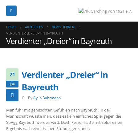
HOME
AKTUELLES
NEWS HERREN
VERDIENTER „DREIER“ IN BAYREUTH
Verdienter „Dreier“ in Bayreuth
Verdienter „Dreier“ in
21
Bayreuth
Juli
By
Aylin Bahrmann
Man fuhr mit gemischten Gefühlen nach Bayreuth. In der
Mannschaft wusste man, dass es kein einfaches Spiel gegen die
SpVgg Bayreuth werden wird. Doch keiner hatte mit solch einem
Ergebnis nach einer halben Stunde gerechnet.