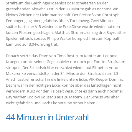
Strafraum der Garchinger ideenlos oder scheiterten an der
gutstehenden Abwehr. Erst in der 30. Minute gab es nochmal ein
kleines Zeichen der Heimmannschaft. Der Freistoß von Christoph
Fenninger ging aber gefahrlos übers Tor hinweg. Zwei Minuten
später hatte der VfR wieder eine Ecke.Diese wurde wieder auf den
kurzen Pfosten geschlagen. Matthias Strohmaier zog drei Bayreuther
Spieler mit sich, sodass Philipp Walter komplett frei zum Kopfball
kam und zur 3:0-Führung traf.
Danach setzte das Team von Timo Rost zum Konter an. Leopold
Krueger konnte seinen Gegenspieler nur noch per Foul im Strafraum
stoppen. Der Schiedsrichter entschied wieder auf Elfmeter. Anton
Makarenko verwandelte in der 34. Minute den Strafstoß zum 1:3-
Anschlusstreffer scharf in die linke untere Ecke. VfR-Keeper Dominic
Dachs war in der richtigen Ecke, konnte aber das Einschlagen nicht
verhindern. Kurz vor der Halbzeit versuchte es dann auch nochmal
Bayreuther Kodjovi Koussou aus 26 Metern. Der Schuss war aber
nicht gefährlich und Dachs konnte ihn sicher halten.
44 Minuten in Unterzahl