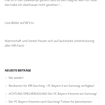
mal so in den Zweikampf gehen, dass es dem Gegner weh tut. Aber
das habe ich überhaupt nicht gesehen.“…
Live-Bilder auf BFV.tv
Mannschaft und Verein freuen sich auf lautstarke Unterstützung
aller VfR-Fans!
NEUESTE BEITRÄGE
Nie wieder!
Restkarten für VfR Garching – FC Bayern II am Samstag verfügbar!
ACHTUNG SPIELVERLEGUNG! Der FC Bayern II kommt am Samstag!
Der FC Bayern II kommt nach Garching! Tickets für Jahreskarten-