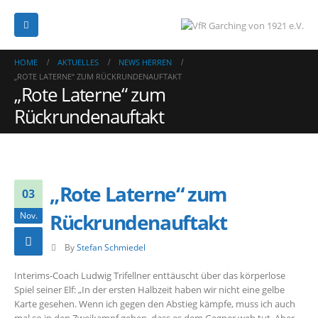
HOME
AKTUELLES
NEWS HERREN
„ROTE LATERNE“ ZUM RÜCKRUNDENAUFTAKT
„Rote Laterne“ zum
Rückrundenauftakt
„Rote Laterne“ zum
03
Rückrundenauftakt
Nov.
By
Stefan Schmiedel
Interims-Coach Ludwig Trifellner enttäuscht über das körperlose
Spiel seiner Elf: „In der ersten Halbzeit haben wir nicht eine gelbe
Karte gesehen. Wenn ich gegen den Abstieg kämpfe, muss ich auch